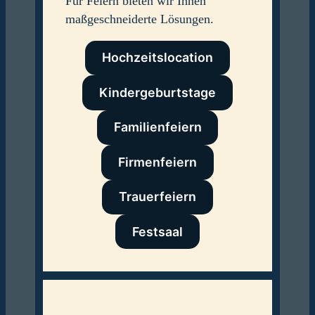
Für Feiern bieten wir Ihnen
e
maßgeschneiderte Lösungen.
n
Hochzeitslocation
Kindergeburtstage
Familienfeiern
Firmenfeiern
Trauerfeiern
Festsaal