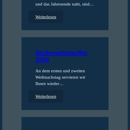
Wei
und das Jahresende naht, sind…
:
Weiterlesen
W
e
i
Ko
h
n
Feie
Weihnachtsbuffet
a
Ter
2026
c
Koh
h
An dem ersten und zweiten
t
Wei
Weihnachstag servieren wir
s
Ihnen wieder…
f
e
:
Weiterlesen
i
W
e
e
r
i
n
h
i
n