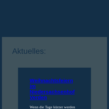
Aktuelles:
Weihnachtsfeiern
Si
im
Den
Niedersachsenhof
Ess
Verden
Jet
Wenn die Tage kürzer werden