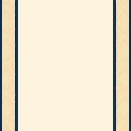
Lindhoope
r Straße 97
27283
Verden
(Aller)
reception
@niedersa
chsenhof-
verden.de