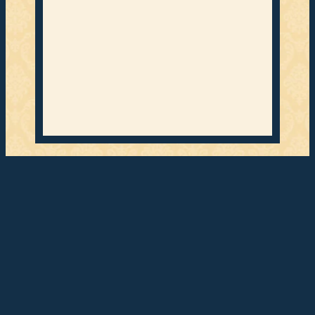
042 31 /
666-0
Suchen
Hotel & Zimmer
Über uns