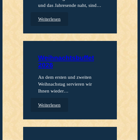
Wei
und das Jahresende naht, sind…
:
Weiterlesen
W
e
i
Ko
h
n
Feie
Weihnachtsbuffet
a
Ter
2026
c
Koh
h
An dem ersten und zweiten
t
Wei
Weihnachstag servieren wir
s
Ihnen wieder…
f
e
:
Weiterlesen
i
W
e
e
r
i
n
h
i
n