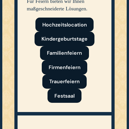
d
Für Feiern bieten wir Ihnen
e
maßgeschneiderte Lösungen.
n
Hochzeitslocation
Kindergeburtstage
Familienfeiern
Firmenfeiern
Trauerfeiern
Festsaal