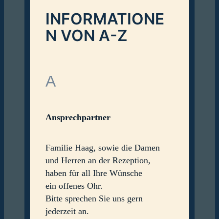
6
i
o
INFORMATIONE
n
f
o
V
N VON A-Z
e
r
d
e
A
n
Ansprechpartner
Familie Haag, sowie die Damen
und Herren an der Rezeption,
haben für all Ihre Wünsche
ein offenes Ohr.
Bitte sprechen Sie uns gern
jederzeit an.