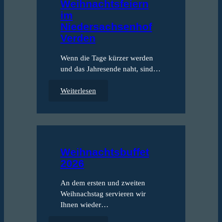
Weihnachtsfeiern
Si
im
Den
Niedersachsenhof
Ess
Verden
Jet
Wenn die Tage kürzer werden
Wei
und das Jahresende naht, sind…
:
Weiterlesen
W
e
i
Ko
h
n
Feie
Weihnachtsbuffet
a
Ter
2026
c
Koh
h
An dem ersten und zweiten
t
Wei
Weihnachstag servieren wir
s
Ihnen wieder…
f
e