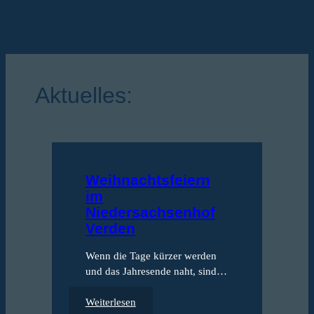
Aktuelles:
Weihnachtsfeiern
Si
im
Den
Niedersachsenhof
Ess
Verden
Jet
Wenn die Tage kürzer werden
Wei
und das Jahresende naht, sind…
:
Weiterlesen