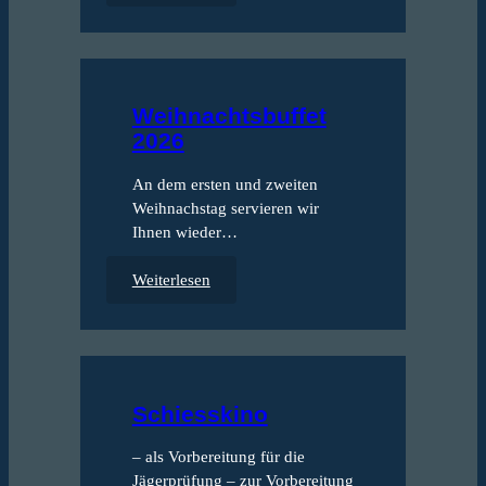
W
e
i
Ko
h
n
Feie
Weihnachtsbuffet
a
Ter
2026
c
Koh
h
An dem ersten und zweiten
t
Wei
Weihnachstag servieren wir
s
Ihnen wieder…
f
e
:
Weiterlesen
i
W
e
e
r
i
n
h
i
n
Schiesskino
m
a
N
c
– als Vorbereitung für die
i
h
Jägerprüfung – zur Vorbereitung
e