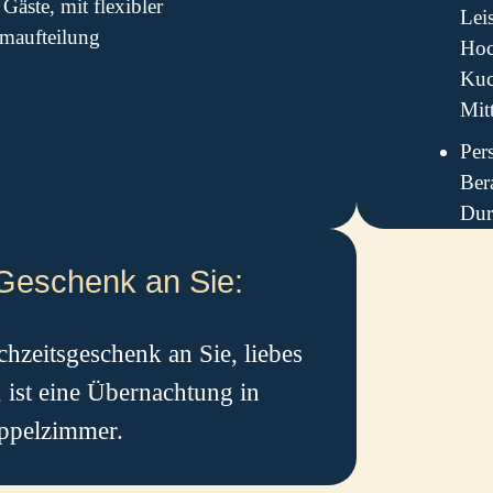
Gäste, mit flexibler
Lei
maufteilung
Hoc
Kuc
Mit
Per
Ber
Dur
Geschenk an Sie:
hzeits­geschenk an Sie, liebes
, ist eine Übernachtung in
ppelzimmer.