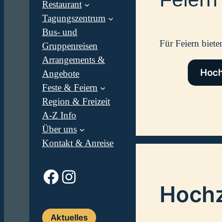
Restaurant
f
Tagungs­zentrum
e
i
Bus- und
e
Für Feiern biet
Gruppenreisen
r
Arrangements &
n
Hoch
Angebote
i
Feste & Feiern
m
Region & Freizeit
N
A-Z Info
i
Über uns
e
d
Kontakt & Anreise
e
r
Facebook
Instagram
s
Hochz
a
c
h
Aktuelles