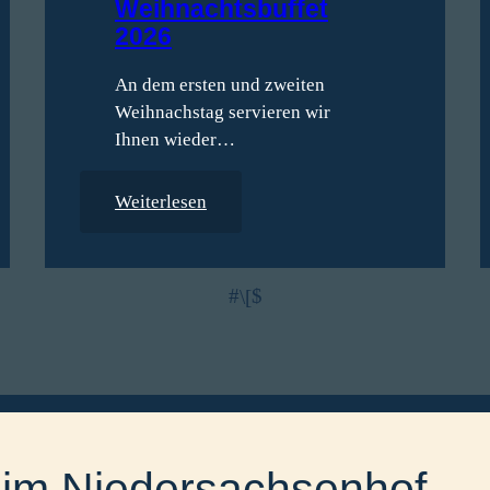
Weihnachtsbuffet
2026
An dem ersten und zweiten
Weihnachstag servieren wir
Ihnen wieder…
:
Weiterlesen
W
e
i
h
n
a
c
h
t
 im Niedersachsenhof
s