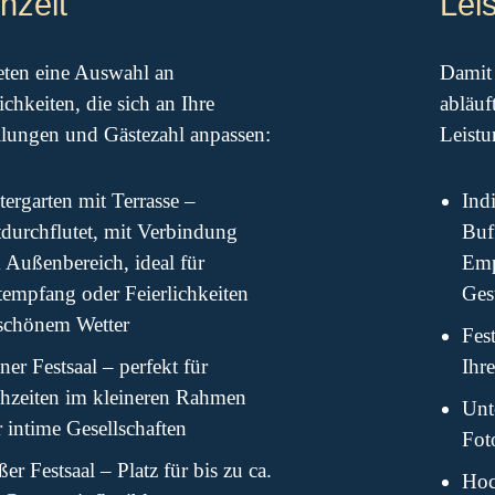
hzeit
Lei
eten eine Auswahl an
Damit 
chkeiten, die sich an Ihre
abläuf
llungen und Gästezahl anpassen:
Leistu
ergarten mit Terrasse –
Ind
tdurchflutet, mit Verbindung
Buf
 Außenbereich, ideal für
Emp
tempfang oder Feierlichkeiten
Ges
 schönem Wetter
Fes
ner Festsaal – perfekt für
Ihr
hzeiten im kleineren Rahmen
Unt
 intime Gesellschaften
Foto
er Festsaal – Platz für bis zu ca.
Hoc