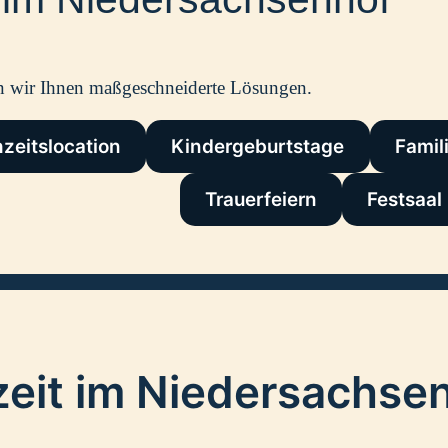
b
u
f
f
en wir Ihnen maßgeschneiderte Lösungen.
e
t
zeitslocation
Kindergeburtstage
Famil
2
0
Trauerfeiern
Festsaal
2
6
eit im Niedersachse