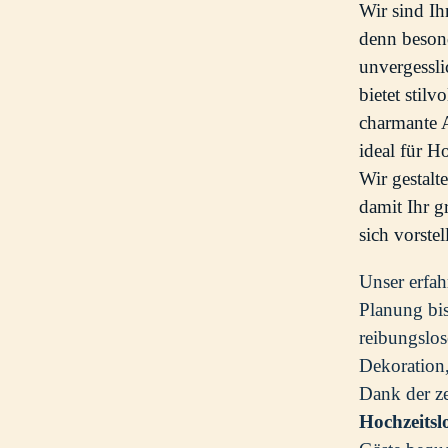
Wir sind I
denn beson
unvergessl
bietet stilv
charmante 
ideal für H
Wir gestalt
damit Ihr g
sich vorstel
Unser erfah
Planung bis
reibungslos
Dekoration,
Dank der ze
Hochzeitsl