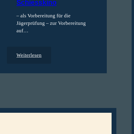
Schiesskino
Si
– als Vorbereitung für die
Den
Jägerprüfung – zur Vorbereitung
Ess
auf…
Jet
Wei
:
Weiterlesen
S
c
h
i
e
s
s
k
i
n