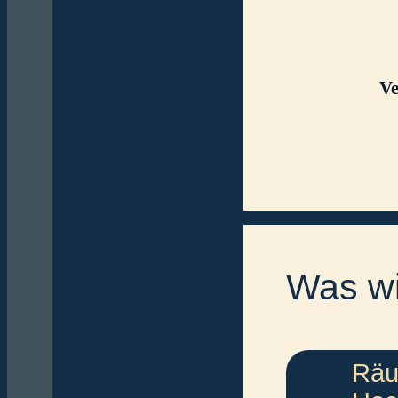
Ve
Was wi
Räum