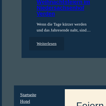
Weihnachtsfeiern im
Niedersachsenhof
Verden
Wenn die Tage kürzer werden
und das Jahresende naht, sind…
:
Weiterlesen
W
e
i
h
n
a
c
h
Startseite
t
Hotel
Feiern
s