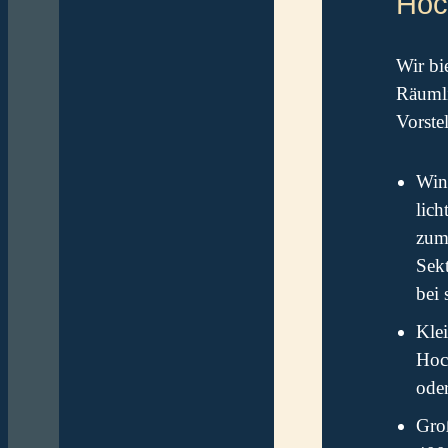
Hoc
Wir bi
Räumli
Vorste
Wint
lich
zum
Sek
bei
Klei
Hoc
oder
Groß